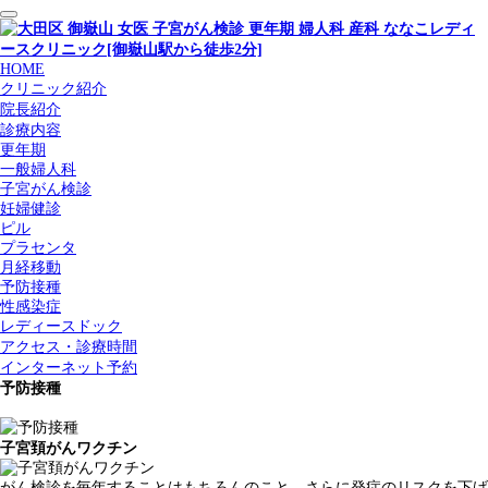
HOME
クリニック紹介
院長紹介
診療内容
更年期
一般婦人科
子宮がん検診
妊婦健診
ピル
プラセンタ
月経移動
予防接種
性感染症
レディースドック
アクセス・診療時間
インターネット予約
予防接種
子宮頚がんワクチン
がん検診を毎年することはもちろんのこと、さらに発症のリスクを下げ