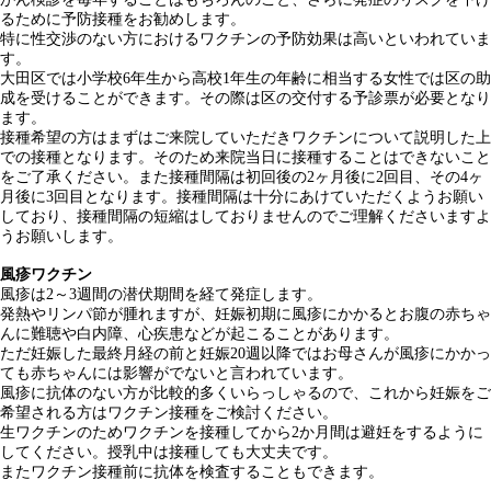
るために予防接種をお勧めします。
特に性交渉のない方におけるワクチンの予防効果は高いといわれていま
す。
大田区では小学校6年生から高校1年生の年齢に相当する女性では区の助
成を受けることができます。その際は区の交付する予診票が必要となり
ます。
接種希望の方はまずはご来院していただきワクチンについて説明した上
での接種となります。そのため来院当日に接種することはできないこと
をご了承ください。また接種間隔は初回後の2ヶ月後に2回目、その4ヶ
月後に3回目となります。接種間隔は十分にあけていただくようお願い
しており、接種間隔の短縮はしておりませんのでご理解くださいますよ
うお願いします。
風疹ワクチン
風疹は2～3週間の潜伏期間を経て発症します。
発熱やリンパ節が腫れますが、妊娠初期に風疹にかかるとお腹の赤ちゃ
んに難聴や白内障、心疾患などが起こることがあります。
ただ妊娠した最終月経の前と妊娠20週以降ではお母さんが風疹にかかっ
ても赤ちゃんには影響がでないと言われています。
風疹に抗体のない方が比較的多くいらっしゃるので、これから妊娠をご
希望される方はワクチン接種をご検討ください。
生ワクチンのためワクチンを接種してから2か月間は避妊をするように
してください。授乳中は接種しても大丈夫です。
またワクチン接種前に抗体を検査することもできます。