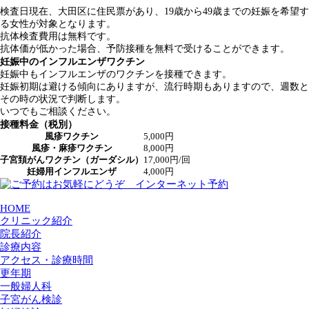
検査日現在、大田区に住民票があり、19歳から49歳までの妊娠を希望す
る女性が対象となります。
抗体検査費用は無料です。
抗体価が低かった場合、予防接種を無料で受けることができます。
妊娠中のインフルエンザワクチン
妊娠中もインフルエンザのワクチンを接種できます。
妊娠初期は避ける傾向にありますが、流行時期もありますので、週数と
その時の状況で判断します。
いつでもご相談ください。
接種料金（税別）
風疹ワクチン
5,000円
風疹・麻疹ワクチン
8,000円
子宮頚がんワクチン（ガーダシル）
17,000円/回
妊婦用インフルエンザ
4,000円
HOME
クリニック紹介
院長紹介
診療内容
アクセス・診療時間
更年期
一般婦人科
子宮がん検診